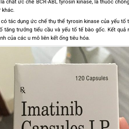
P là chất ức chế BCR-ABL tyrosin kinase, là thuốc chốn
 khác.
P có tác dụng ức chế thụ thể tyrosin kinase của yếu tố 
tố tăng trưởng tiểu cầu và yếu tố tế bào gốc. Kết quả 
ình của các u mô liên kết ống tiêu hóa.