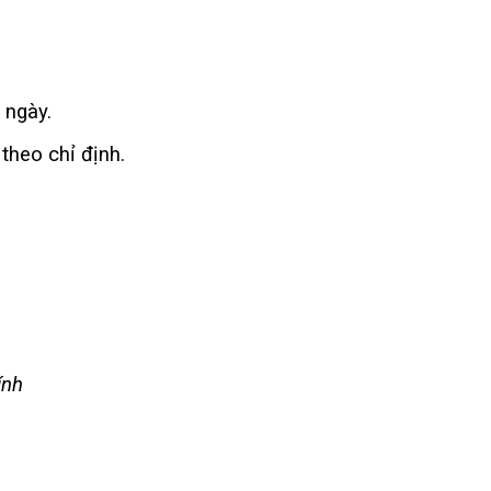
 ngày.
theo chỉ định.
ính