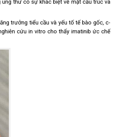
g ung thư có sự khác biệt về mặt cấu trúc và
tăng trưởng tiểu cầu và yếu tố tế bào gốc, c-
nghiên cứu in vitro cho thấy imatinib ức chế