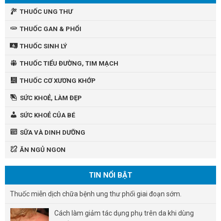
THUỐC UNG THƯ
THUỐC GAN & PHỔI
THUỐC SINH LÝ
THUỐC TIỂU ĐƯỜNG, TIM MẠCH
THUỐC CƠ XƯƠNG KHỚP
SỨC KHOẺ, LÀM ĐẸP
SỨC KHOẺ CỦA BÉ
SỮA VÀ DINH DƯỠNG
ĂN NGỦ NGON
TIN NỔI BẬT
Thuốc miễn dịch chữa bệnh ung thư phổi giai đoạn sớm.
Cách làm giảm tác dụng phụ trên da khi dùng