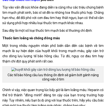
Tùy vào vấn đề sức khỏe đang diễn ra cũng như các triệu chứng bệnh
tim mạch phát sinh, bác sĩ sẽ đề ra những toa thuốc phù hợp. Chẳng
hạn như, để đối phó với cơn đau tim hay thắt ngực, bạn có thể sẽ cần
sử dụng phối hợp nhiều loại thuốc tim mạch khác nhau.
Sau đây là một số loại thuốc tim mạch bác sĩ thường chỉ định:
Thuốc làm loãng và chống đông máu
Một trong nhiều nguyên nhân phổ biến dẫn đến các bệnh về tim
mạch là sự hiện diện của huyết khối trong mạch máu, gây cản trở
cho dòng lưu lượng tế bào hồng cầu. Từ đó, nguy cơ đau tim hay
thậm chí đột quỵ phát sinh rất cao.
Các tế bào hồng cầu lưu thông ổn định sẽ giảm bớt gánh nặng
công việc ở tim
Chính vì vậy, việc quan trọng lúc bấy giờ là làm loãng máu. Heparin có
thể trở thành “đồng minh” đáng tin cậy của bạn trong trường hợp
này. Tuy nhiên, nếu bạn bị dị ứng với loại thuốc trên, hãy yêu cầu bác
sĩ kê một toa thuốc làm loãng máu khác, chẳng hạn như: