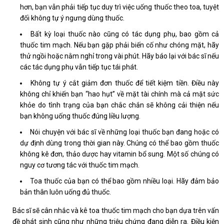
hơn, bạn vẫn phải tiếp tục duy trì việc uống thuốc theo toa, tuyệt
đối không tự ý ngưng dùng thuốc.
Bất kỳ loại thuốc nào cũng có tác dụng phụ, bao gồm cả
thuốc tim mạch. Nếu bạn gặp phải biến cố như chóng mặt, hãy
thử ngồi hoặc nằm nghỉ trong vài phút. Hãy báo lại với bác sĩ nếu
các tác dụng phụ vẫn tiếp tục tái phát.
Không tự ý cắt giảm đơn thuốc để tiết kiệm tiền. Điều này
không chỉ khiến bạn “hao hụt” về mặt tài chính mà cả mặt sức
khỏe do tình trạng của bạn chắc chắn sẽ không cải thiện nếu
bạn không uống thuốc đúng liều lượng.
Nói chuyện với bác sĩ về những loại thuốc bạn đang hoặc có
dự định dùng trong thời gian này. Chúng có thể bao gồm thuốc
không kê đơn, thảo dược hay vitamin bổ sung. Một số chúng có
nguy cơ tương tác với thuốc tim mạch.
Toa thuốc của bạn có thể bao gồm nhiều loại. Hãy đảm bảo
bản thân luôn uống đủ thuốc.
Bác sĩ sẽ cân nhắc và kê toa thuốc tim mạch cho bạn dựa trên vấn
đề phát sinh cũng như những triệu chứng đang diễn ra. Điều kiện