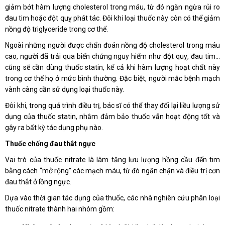
giảm bớt hàm lượng cholesterol trong máu, từ đó ngăn ngừa rủi ro
đau tim hoặc đột quỵ phát tác. Đôi khi loại thuốc này còn có thể giảm
nồng độ triglyceride trong cơ thể.
Ngoài những người được chẩn đoán nồng độ cholesterol trong máu
cao, người đã trải qua biến chứng nguy hiểm như đột quỵ, đau tim…
cũng sẽ cần dùng thuốc statin, kể cả khi hàm lượng hoạt chất này
trong cơ thể họ ở mức bình thường. Đặc biệt, người mắc bệnh mạch
vành càng cần sử dụng loại thuốc này.
Đôi khi, trong quá trình điều trị, bác sĩ có thể thay đổi lại liều lượng sử
dụng của thuốc statin, nhằm đảm bảo thuốc vẫn hoạt động tốt và
gây ra bất kỳ tác dụng phụ nào.
Thuốc chống đau thắt ngực
Vai trò của thuốc nitrate là làm tăng lưu lượng hồng cầu đến tim
bằng cách “mở rộng” các mạch máu, từ đó ngăn chặn và điều trị cơn
đau thắt ở lồng ngực.
Dựa vào thời gian tác dụng của thuốc, các nhà nghiên cứu phân loại
thuốc nitrate thành hai nhóm gồm: