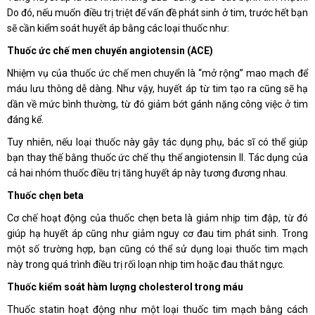
Do đó, nếu muốn điều trị triệt để vấn đề phát sinh ở tim, trước hết bạn
sẽ cần kiểm soát huyết áp bằng các loại thuốc như:
Thuốc ức chế men chuyển angiotensin (ACE)
Nhiệm vụ của thuốc ức chế men chuyển là “mở rộng” mao mạch để
máu lưu thông dễ dàng. Như vậy, huyết áp từ tim tạo ra cũng sẽ hạ
dần về mức bình thường, từ đó giảm bớt gánh nặng công việc ở tim
đáng kể.
Tuy nhiên, nếu loại thuốc này gây tác dụng phụ, bác sĩ có thể giúp
bạn thay thế bằng thuốc ức chế thụ thể angiotensin II. Tác dụng của
cả hai nhóm thuốc điều trị tăng huyết áp này tương đương nhau.
Thuốc chẹn beta
Cơ chế hoạt động của thuốc chẹn beta là giảm nhịp tim đập, từ đó
giúp hạ huyết áp cũng như giảm nguy cơ đau tim phát sinh. Trong
một số trường hợp, bạn cũng có thể sử dụng loại thuốc tim mạch
này trong quá trình điều trị rối loạn nhịp tim hoặc đau thắt ngực.
Thuốc kiểm soát hàm lượng cholesterol trong máu
Thuốc statin hoạt động như một loại thuốc tim mạch bằng cách