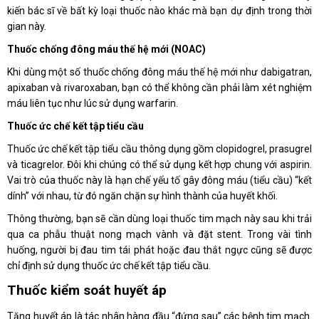
kiến bác sĩ về bất kỳ loại thuốc nào khác mà bạn dự định trong thời
gian này.
Thuốc chống đông máu thế hệ mới (NOAC)
Khi dùng một số thuốc chống đông máu thế hệ mới như dabigatran,
apixaban và rivaroxaban, bạn có thể không cần phải làm xét nghiệm
máu liên tục như lúc sử dụng warfarin.
Thuốc ức chế kết tập tiểu cầu
Thuốc ức chế kết tập tiểu cầu thông dụng gồm clopidogrel, prasugrel
và ticagrelor. Đôi khi chúng có thể sử dụng kết hợp chung với aspirin.
Vai trò của thuốc này là hạn chế yếu tố gây đông máu (tiểu cầu) “kết
dính” với nhau, từ đó ngăn chặn sự hình thành của huyết khối.
Thông thường, bạn sẽ cần dùng loại thuốc tim mạch này sau khi trải
qua ca phẫu thuật nong mạch vành và đặt stent. Trong vài tình
huống, người bị đau tim tái phát hoặc đau thắt ngực cũng sẽ được
chỉ định sử dụng thuốc ức chế kết tập tiểu cầu.
Thuốc kiểm soát huyết áp
Tăng huyết áp là tác nhân hàng đầu “đứng sau” các bệnh tim mạch.