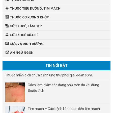
THUỐC TIỂU ĐƯỜNG, TIM MẠCH
THUỐC CƠ XƯƠNG KHỚP
SỨC KHOẺ, LÀM ĐẸP
SỨC KHOẺ CỦA BÉ
SỮA VÀ DINH DƯỠNG
ĂN NGỦ NGON
TIN NỔI BẬT
Thuốc miễn dịch chữa bệnh ung thư phổi giai đoạn sớm.
Cách làm giảm tác dụng phụ trên da khi dùng
thuốc đích
Tim mạch – Các bệnh liên quan đến tim mạch