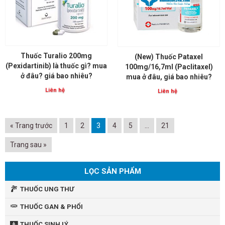
Thuốc Turalio 200mg
(New) Thuốc Pataxel
(Pexidartinib) là thuốc gì? mua
100mg/16,7ml (Paclitaxel)
ở đâu? giá bao nhiêu?
mua ở đâu, giá bao nhiêu?
Liên hệ
Liên hệ
« Trang trước
1
2
3
4
5
…
21
Trang sau »
LỌC SẢN PHẨM
THUỐC UNG THƯ
THUỐC GAN & PHỔI
THUỐC SINH LÝ