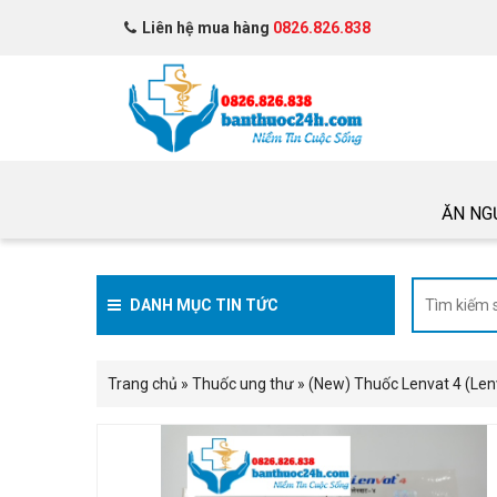
Liên hệ mua hàng
0826.826.838
ĂN NG
DANH MỤC TIN TỨC
Trang chủ
»
Thuốc ung thư
»
(New) Thuốc Lenvat 4 (Len