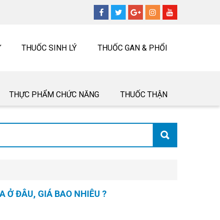
Ư
THUỐC SINH LÝ
THUỐC GAN & PHỔI
THỰC PHẨM CHỨC NĂNG
THUỐC THẬN
 Ở ĐÂU, GIÁ BAO NHIÊU ?