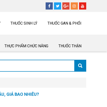
Ư
THUỐC SINH LÝ
THUỐC GAN & PHỔI
THỰC PHẨM CHỨC NĂNG
THUỐC THẬN
U, GIÁ BAO NHIÊU?