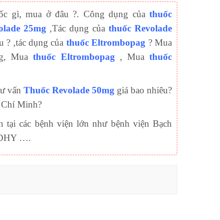
uốc gì, mua ở đâu ?. Công dụng của
thuốc
olade 25mg
,Tác dụng của
thuốc Revolade
u ? ,tác dụng của
thuốc Eltrombopag
? Mua
ag, Mua
thuốc Eltrombopag
, Mua
thuốc
tư vấn
Thuốc Revolade 50mg
giá bao nhiêu?
 Chí Minh?
n tại các bệnh viện lớn như bệnh viện Bạch
n ĐHY ….