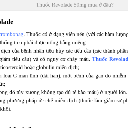
Thuốc Revolade 50mg mua ở đâu?
olade
ltrombopag
. Thuốc có ở dạng viên nén (với các hàm lượn
 thống treo phải được uống bằng miệng.
 dịch của bệnh nhân tiêu hủy các tiểu cầu (các thành ph
(giảm tiểu cầu) và có nguy cơ chảy máu.
Thuốc Revola
ticosteroid hoặc globulin miễn dịch;
 loại C mạn tính (dài hạn), một bệnh của gan do nhiễm 
út;
trong đó tủy xương không tạo đủ tế bào máu) ở người lớ
ằng phương pháp ức chế miễn dịch (thuốc làm giảm sự ph
 khối.