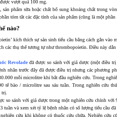
được vượt quá 100 mg.
sản phẩm sữa hoặc chất bổ sung khoáng chất trong vòng
 phần tóm tắt các đặc tính của sản phẩm (cũng là một phầ
hế nào?
etin’ kích thích sự sản sinh tiểu cầu bằng cách gắn vào m
ích các thụ thể tương tự như thrombopoietin. Điều này dẫn 
uốc Revolade
đã được so sánh với giả dược (một điều trị
ệnh nhân trước đây đã được điều trị nhưng các phương ph
 30.000 mỗi microlitre khi bắt đầu nghiên cứu. Trong nghi
00 tế bào / microlitre sau sáu tuần. Trong nghiên cứu t
trị.
c so sánh với giả dược trong một nghiên cứu chính với 9
 tuần và xem xét tỷ lệ bệnh nhân có số lượng tiểu cầu đã t
ủa nghiên cứu khi không có thuốc cứu chữa. Nghiên cứu c