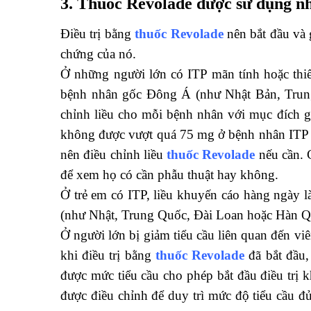
3. Thuốc Revolade được sử dụng n
Điều trị bằng
thuốc Revolade
nên bắt đầu và 
chứng của nó.
Ở những người lớn có ITP mãn tính hoặc thiế
bệnh nhân gốc Đông Á (như Nhật Bản, Trung 
chỉnh liều cho mỗi bệnh nhân với mục đích gi
không được vượt quá 75 mg ở bệnh nhân ITP 
nên điều chỉnh liều
thuốc Revolade
nếu cần. 
để xem họ có cần phẫu thuật hay không.
Ở trẻ em có ITP, liều khuyến cáo hàng ngày là
(như Nhật, Trung Quốc, Đài Loan hoặc Hàn Qu
Ở người lớn bị giảm tiểu cầu liên quan đến v
khi điều trị bằng
thuốc Revolade
đã bắt đầu,
được mức tiểu cầu cho phép bắt đầu điều trị k
được điều chỉnh để duy trì mức độ tiểu cầu đ