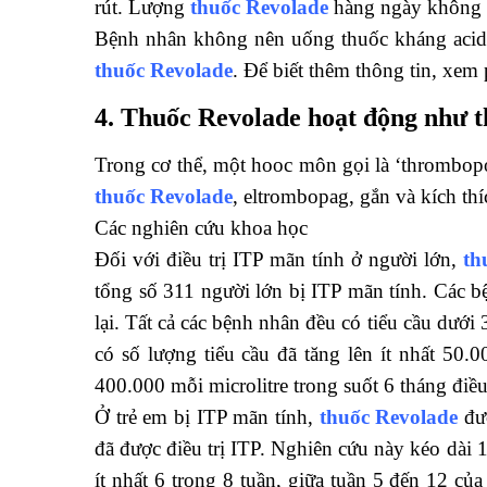
rút. Lượng
thuốc Revolade
hàng ngày không 
Bệnh nhân không nên uống thuốc kháng acid, 
thuốc Revolade
. Để biết thêm thông tin, xem
4. Thuốc Revolade hoạt động như t
Trong cơ thể, một hooc môn gọi là ‘thrombopoi
thuốc Revolade
, eltrombopag, gắn và kích th
Các nghiên cứu khoa học
Đối với điều trị ITP mãn tính ở người lớn,
th
tổng số 311 người lớn bị ITP mãn tính. Các b
lại. Tất cả các bệnh nhân đều có tiểu cầu dưới
có số lượng tiểu cầu đã tăng lên ít nhất 50.0
400.000 mỗi microlitre trong suốt 6 tháng điều 
Ở trẻ em bị ITP mãn tính,
thuốc Revolade
đượ
đã được điều trị ITP. Nghiên cứu này kéo dài 13
ít nhất 6 trong 8 tuần, giữa tuần 5 đến 12 c