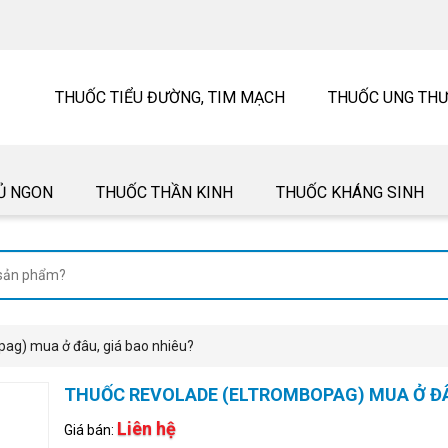
THUỐC TIỂU ĐƯỜNG, TIM MẠCH
THUỐC UNG TH
Ủ NGON
THUỐC THẦN KINH
THUỐC KHÁNG SINH
ag) mua ở đâu, giá bao nhiêu?
THUỐC REVOLADE (ELTROMBOPAG) MUA Ở ĐÂ
Liên hệ
Giá bán: