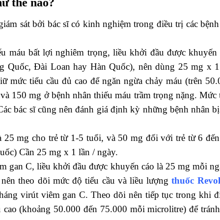
hư thế nào?
giám sát bởi bác sĩ có kinh nghiệm trong điều trị các bệ
u máu bất lợi nghiêm trọng, liều khởi đầu được khuyến 
Quốc, Đài Loan hay Hàn Quốc), nên dùng 25 mg x 1 lần
ữ mức tiểu cầu đủ cao để ngăn ngừa chảy máu (trên 50.00
và 150 mg ở bệnh nhân thiếu máu trầm trọng nặng. Mức t
Các bác sĩ cũng nên đánh giá định kỳ những bệnh nhân bị
 25 mg cho trẻ từ 1-5 tuổi, và 50 mg đối với trẻ từ 6 đ
ốc) Cần 25 mg x 1 lần / ngày.
iêm gan C, liều khởi đầu được khuyến cáo là 25 mg mỗi ng
 nên theo dõi mức độ tiểu cầu và liều lượng
thuốc Revo
háng virút viêm gan C. Theo dõi nên tiếp tục trong khi đ
ủ cao (khoảng 50.000 đến 75.000 mỗi microlitre) để trán