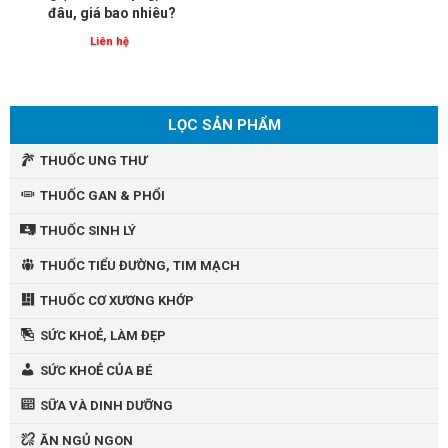
đâu, giá bao nhiêu?
Liên hệ
LỌC SẢN PHẨM
THUỐC UNG THƯ
THUỐC GAN & PHỔI
THUỐC SINH LÝ
THUỐC TIỂU ĐƯỜNG, TIM MẠCH
THUỐC CƠ XƯƠNG KHỚP
SỨC KHOẺ, LÀM ĐẸP
SỨC KHOẺ CỦA BÉ
SỮA VÀ DINH DƯỠNG
ĂN NGỦ NGON