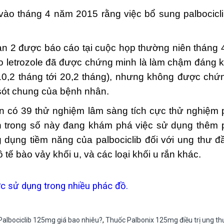
tháng 4 năm 2015 rằng việc bổ sung palbociclib l
n 2 được báo cáo tại cuộc họp thường niên tháng
o letrozole đã được chứng minh là làm chậm đáng kể 
từ 10,2 tháng tới 20,2 tháng), nhưng không được c
 sót chung của bệnh nhân.
 có 39 thử nghiệm lâm sàng tích cực thử nghiệm pa
n trong số này đang khám phá việc sử dụng thêm pa
ụng tiềm năng của palbociclib đối với ung thư đầ
 tế bào vảy khối u, và các loại khối u rắn khác.
c sử dụng trong nhiều phác đồ.
albociclib 125mg giá bao nhiêu?
,
Thuốc Palbonix 125mg điều trị ung th