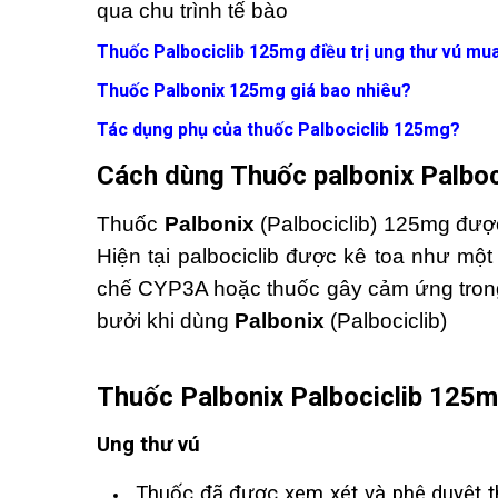
qua chu trình tế bào
Thuốc Palbociclib 125mg điều trị ung thư vú mu
Thuốc Palbonix 125mg giá bao nhiêu?
Tác dụng phụ của thuốc Palbociclib 125mg?
Cách dùng Thuốc palbonix
Palboc
Thuốc
Palbonix
(Palbociclib) 125mg đượ
Hiện tại palbociclib được kê toa như mộ
chế CYP3A hoặc thuốc gây cảm ứng tron
bưởi khi dùng
Palbonix
(Palbociclib)
Thuốc Palbonix
Palbociclib
125mg
Ung thư vú
Thuốc đã được xem xét và phê duyệt t