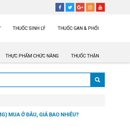
Ư
THUỐC SINH LÝ
THUỐC GAN & PHỔI
THỰC PHẨM CHỨC NĂNG
THUỐC THẬN
G) MUA Ở ĐÂU, GIÁ BAO NHIÊU?