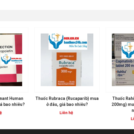
nant Human
Thuốc Rubraca (Rucaparib) mua
Thuốc Rahi
iá bao nhiêu?
ở đâu, giá bao nhiêu?
200mg) mua
n
ệ
Liên hệ
L