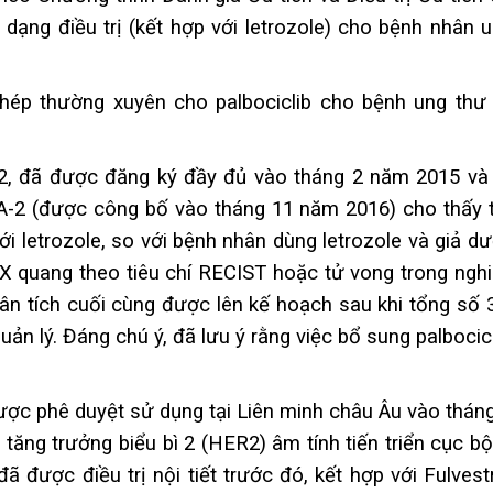
ạng điều trị (kết hợp với letrozole) cho bệnh nhân u
ép thường xuyên cho palbociclib cho bệnh ung thư 
2, đã được đăng ký đầy đủ vào tháng 2 năm 2015 và 
-2 (được công bố vào tháng 11 năm 2016) cho thấy th
ới letrozole, so với bệnh nhân dùng letrozole và giả d
X quang theo tiêu chí RECIST hoặc tử vong trong nghi
hân tích cuối cùng được lên kế hoạch sau khi tổng số 
ản lý. Đáng chú ý, đã lưu ý rằng việc bổ sung palbocicl
ợc phê duyệt sử dụng tại Liên minh châu Âu vào tháng
tăng trưởng biểu bì 2 (HER2) âm tính tiến triển cục b
được điều trị nội tiết trước đó, kết hợp với Fulvest