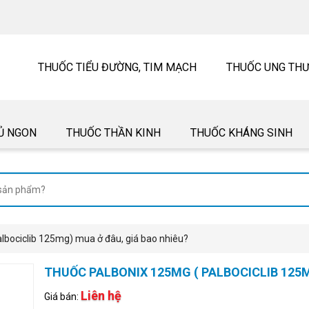
THUỐC TIỂU ĐƯỜNG, TIM MẠCH
THUỐC UNG TH
Ủ NGON
THUỐC THẦN KINH
THUỐC KHÁNG SINH
lbociclib 125mg) mua ở đâu, giá bao nhiêu?
THUỐC PALBONIX 125MG ( PALBOCICLIB 125M
Liên hệ
Giá bán: