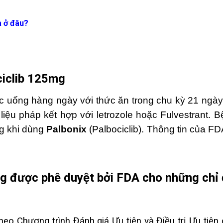
a ở đâu?
iclib
125mg
c uống hàng ngày với thức ăn trong chu kỳ 21 ngày
t liệu pháp kết hợp với letrozole hoặc Fulvestrant
g khi dùng
Palbonix
(Palbociclib). Thông tin của F
 được phê duyệt bởi FDA cho những chỉ 
heo Chương trình Đánh giá Ưu tiên và Điều trị Ưu ti