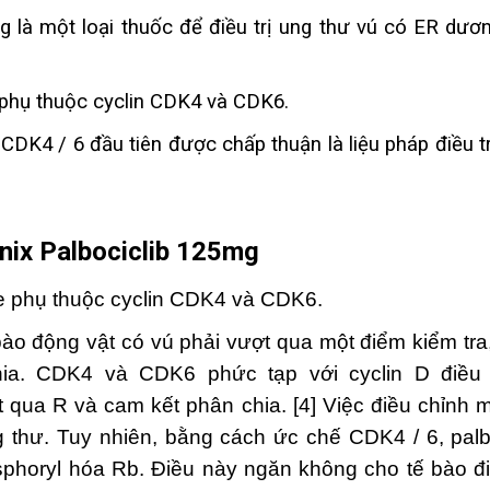
g là một loại thuốc để điều trị ung thư vú có ER dươn
 phụ thuộc cyclin CDK4 và CDK6.
 CDK4 / 6 đầu tiên được chấp thuận là liệu pháp điều 
onix
Palbociclib
125mg
se phụ thuộc cyclin CDK4 và CDK6.
bào động vật có vú phải vượt qua một điểm kiểm tra
a. CDK4 và CDK6 phức tạp với cyclin D điều k
 qua R và cam kết phân chia. [4] Việc điều chỉnh 
g thư. Tuy nhiên, bằng cách ức chế CDK4 / 6, pal
sphoryl hóa Rb. Điều này ngăn không cho tế bào đi 