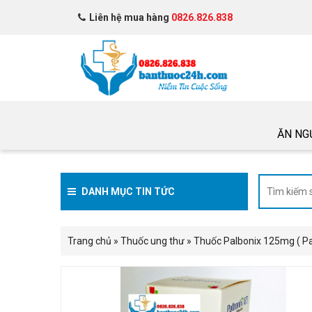
Liên hệ mua hàng
0826.826.838
ĂN NG
DANH MỤC TIN TỨC
Trang chủ
»
Thuốc ung thư
»
Thuốc Palbonix 125mg ( Pa