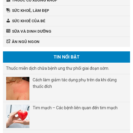
THUỐC CƠ XƯƠNG KHỚP
SỨC KHOẺ, LÀM ĐẸP
SỨC KHOẺ CỦA BÉ
SỮA VÀ DINH DƯỠNG
ĂN NGỦ NGON
TIN NỔI BẬT
Thuốc miễn dịch chữa bệnh ung thư phổi giai đoạn sớm.
Cách làm giảm tác dụng phụ trên da khi dùng
thuốc đích
Tim mạch – Các bệnh liên quan đến tim mạch