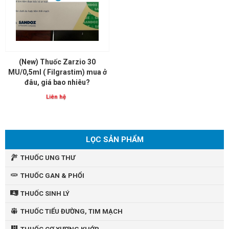
(New) Thuốc Zarzio 30
MU/0,5ml ( Filgrastim) mua ở
đâu, giá bao nhiêu?
Liên hệ
LỌC SẢN PHẨM
THUỐC UNG THƯ
THUỐC GAN & PHỔI
THUỐC SINH LÝ
THUỐC TIỂU ĐƯỜNG, TIM MẠCH