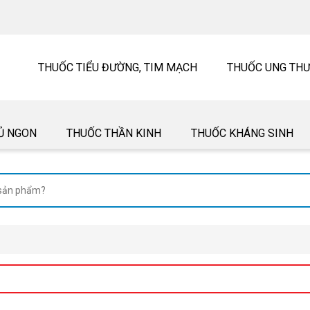
THUỐC TIỂU ĐƯỜNG, TIM MẠCH
THUỐC UNG TH
Ủ NGON
THUỐC THẦN KINH
THUỐC KHÁNG SINH