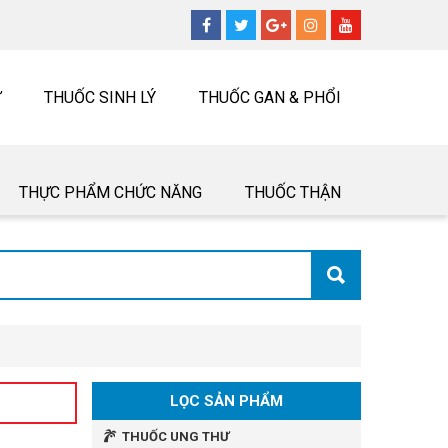
Ư
THUỐC SINH LÝ
THUỐC GAN & PHỔI
THỰC PHẨM CHỨC NĂNG
THUỐC THẬN
LỌC SẢN PHẨM
THUỐC UNG THƯ