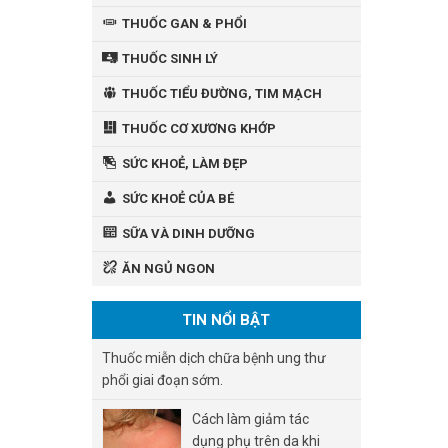
THUỐC GAN & PHỔI
THUỐC SINH LÝ
THUỐC TIỂU ĐƯỜNG, TIM MẠCH
THUỐC CƠ XƯƠNG KHỚP
SỨC KHOẺ, LÀM ĐẸP
SỨC KHOẺ CỦA BÉ
SỮA VÀ DINH DƯỠNG
ĂN NGỦ NGON
TIN NỔI BẬT
Thuốc miễn dịch chữa bệnh ung thư
phổi giai đoạn sớm.
Cách làm giảm tác
dụng phụ trên da khi