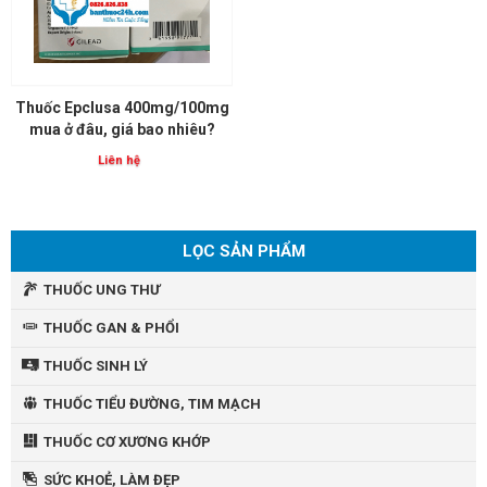
Thuốc Epclusa 400mg/100mg
mua ở đâu, giá bao nhiêu?
Liên hệ
LỌC SẢN PHẨM
THUỐC UNG THƯ
THUỐC GAN & PHỔI
THUỐC SINH LÝ
THUỐC TIỂU ĐƯỜNG, TIM MẠCH
THUỐC CƠ XƯƠNG KHỚP
SỨC KHOẺ, LÀM ĐẸP