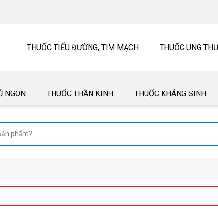
THUỐC TIỂU ĐƯỜNG, TIM MẠCH
THUỐC UNG TH
Ủ NGON
THUỐC THẦN KINH
THUỐC KHÁNG SINH