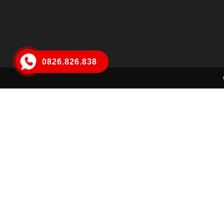
0826.826.838
Mai Hà Trang
Đã đặt hàng thành công
19 phút trước