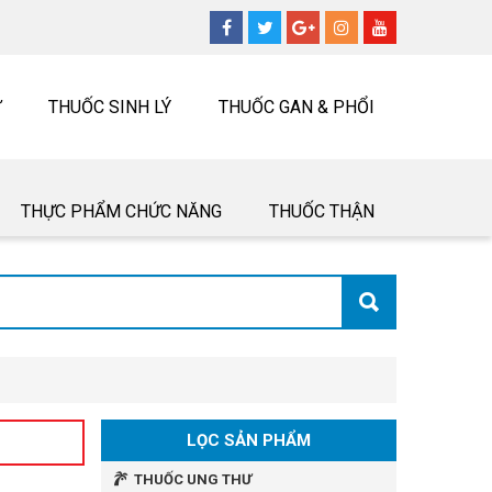
Ư
THUỐC SINH LÝ
THUỐC GAN & PHỔI
THỰC PHẨM CHỨC NĂNG
THUỐC THẬN
LỌC SẢN PHẨM
THUỐC UNG THƯ