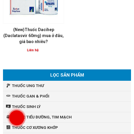
(New)Thuốc Dacihep
(Daclatasvir 60mg) mua ở đâu,
giá bao nhiêu?
Liên hệ
LỌC SẢN PHẨM
THUỐC UNG THƯ
THUỐC GAN & PHỔI
THUỐC SINH LÝ
THUỐC TIỂU ĐƯỜNG, TIM MẠCH
THUỐC CƠ XƯƠNG KHỚP