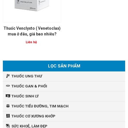
Thuốc Venclyxto ( Venetoclax)
mua ở đâu, giá bao nhiêu?
Liên hệ
LỌC SẢN PHẨM
THUỐC UNG THƯ
THUỐC GAN & PHỔI
THUỐC SINH LÝ
THUỐC TIỂU ĐƯỜNG, TIM MẠCH
THUỐC CƠ XƯƠNG KHỚP
SỨC KHOẺ, LÀM ĐẸP