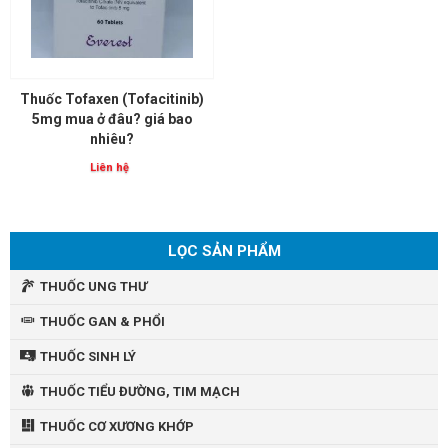
Thuốc Tofaxen (Tofacitinib)
5mg mua ở đâu? giá bao
nhiêu?
Liên hệ
LỌC SẢN PHẨM
THUỐC UNG THƯ
THUỐC GAN & PHỔI
THUỐC SINH LÝ
THUỐC TIỂU ĐƯỜNG, TIM MẠCH
THUỐC CƠ XƯƠNG KHỚP