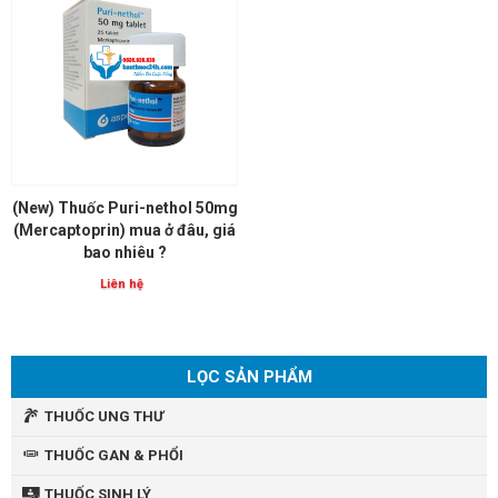
(New) Thuốc Puri-nethol 50mg
(Mercaptoprin) mua ở đâu, giá
bao nhiêu ?
Liên hệ
LỌC SẢN PHẨM
THUỐC UNG THƯ
THUỐC GAN & PHỔI
THUỐC SINH LÝ