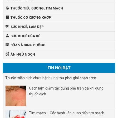
THUỐC TIỂU ĐƯỜNG, TIM MẠCH
THUỐC CƠ XƯƠNG KHỚP
SỨC KHOẺ, LÀM ĐẸP
SỨC KHOẺ CỦA BÉ
SỮA VÀ DINH DƯỠNG
ĂN NGỦ NGON
TIN NỔI BẬT
Thuốc miễn dịch chữa bệnh ung thư phổi giai đoạn sớm.
Cách làm giảm tác dụng phụ trên da khi dùng
thuốc đích
Tim mạch – Các bệnh liên quan đến tim mạch