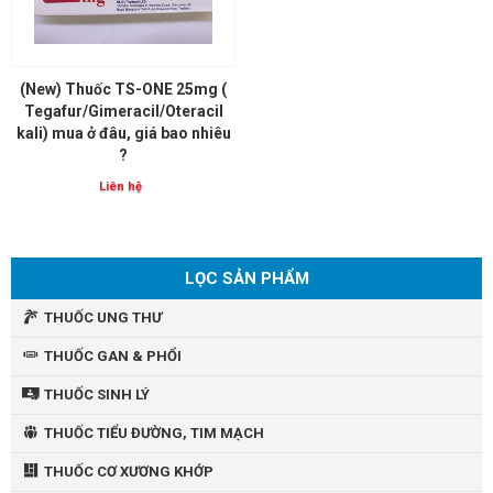
(New) Thuốc TS-ONE 25mg (
Tegafur/Gimeracil/Oteracil
kali) mua ở đâu, giá bao nhiêu
?
Liên hệ
LỌC SẢN PHẨM
THUỐC UNG THƯ
THUỐC GAN & PHỔI
THUỐC SINH LÝ
THUỐC TIỂU ĐƯỜNG, TIM MẠCH
THUỐC CƠ XƯƠNG KHỚP