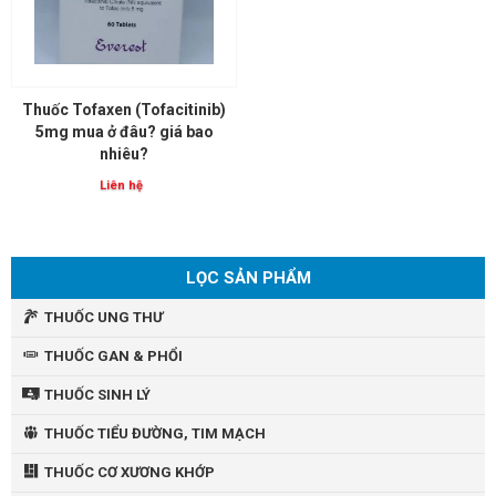
Thuốc Tofaxen (Tofacitinib)
5mg mua ở đâu? giá bao
nhiêu?
Liên hệ
LỌC SẢN PHẨM
THUỐC UNG THƯ
THUỐC GAN & PHỔI
THUỐC SINH LÝ
THUỐC TIỂU ĐƯỜNG, TIM MẠCH
THUỐC CƠ XƯƠNG KHỚP