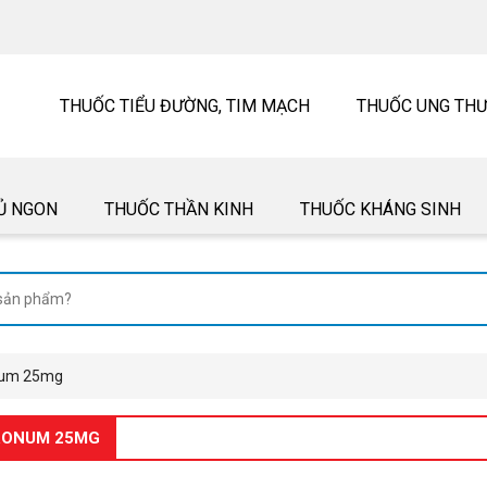
THUỐC TIỂU ĐƯỜNG, TIM MẠCH
THUỐC UNG TH
Ủ NGON
THUỐC THẦN KINH
THUỐC KHÁNG SINH
onum 25mg
IRONUM 25MG