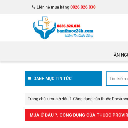
Liên hệ mua hàng
0826.826.838
ĂN NG
DANH MỤC TIN TỨC
Trang chủ
»
mua ở đâu ?. Công dụng của thuốc Provir
MUA Ở ĐÂU ?. CÔNG DỤNG CỦA THUỐC PROV