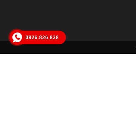
0826.826.838
lê thanh bình
Đã đặt hàng thành công
1 phút trước