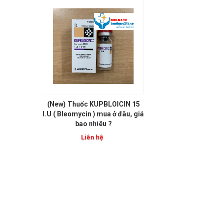
(New) Thuốc KUPBLOICIN 15
I.U ( Bleomycin ) mua ở đâu, giá
bao nhiêu ?
Liên hệ