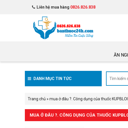
Liên hệ mua hàng
0826.826.838
ĂN NG
DANH MỤC TIN TỨC
Trang chủ
»
mua ở đâu ?. Công dụng của thuốc KUPBLOI
MUA Ở ĐÂU ?. CÔNG DỤNG CỦA THUỐC KUPBL