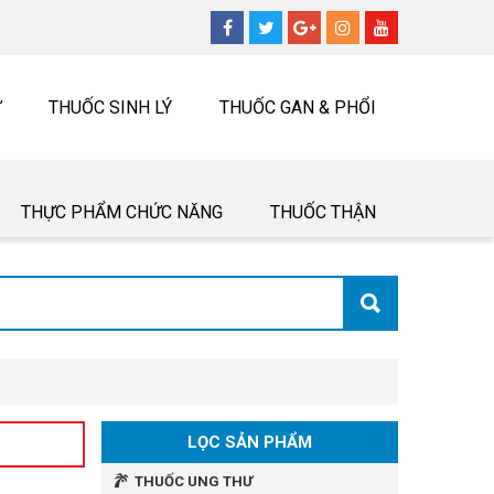
Ư
THUỐC SINH LÝ
THUỐC GAN & PHỔI
THỰC PHẨM CHỨC NĂNG
THUỐC THẬN
LỌC SẢN PHẨM
THUỐC UNG THƯ