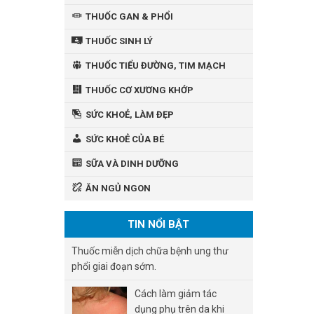
THUỐC GAN & PHỔI
THUỐC SINH LÝ
THUỐC TIỂU ĐƯỜNG, TIM MẠCH
THUỐC CƠ XƯƠNG KHỚP
SỨC KHOẺ, LÀM ĐẸP
SỨC KHOẺ CỦA BÉ
SỮA VÀ DINH DƯỠNG
ĂN NGỦ NGON
TIN NỔI BẬT
Thuốc miễn dịch chữa bệnh ung thư
phổi giai đoạn sớm.
Cách làm giảm tác
dụng phụ trên da khi