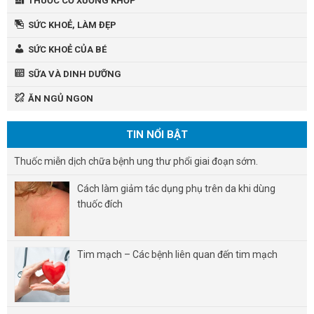
THUỐC CƠ XƯƠNG KHỚP
SỨC KHOẺ, LÀM ĐẸP
SỨC KHOẺ CỦA BÉ
SỮA VÀ DINH DƯỠNG
ĂN NGỦ NGON
TIN NỔI BẬT
Thuốc miễn dịch chữa bệnh ung thư phổi giai đoạn sớm.
Cách làm giảm tác dụng phụ trên da khi dùng
thuốc đích
Tim mạch – Các bệnh liên quan đến tim mạch