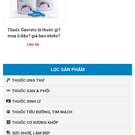
Thuốc Gavreto là thuốc gì?
mua ở đâu? giá bao nhiêu?
Liên hệ
LỌC SẢN PHẨM
THUỐC UNG THƯ
THUỐC GAN & PHỔI
THUỐC SINH LÝ
THUỐC TIỂU ĐƯỜNG, TIM MẠCH
THUỐC CƠ XƯƠNG KHỚP
SỨC KHOẺ, LÀM ĐẸP