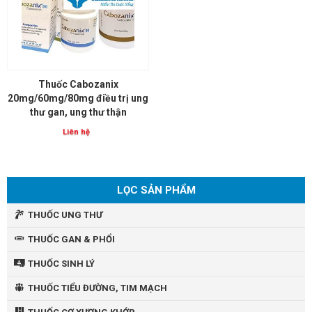
Thuốc Cabozanix
20mg/60mg/80mg điều trị ung
thư gan, ung thư thận
Liên hệ
LỌC SẢN PHẨM
THUỐC UNG THƯ
THUỐC GAN & PHỔI
THUỐC SINH LÝ
THUỐC TIỂU ĐƯỜNG, TIM MẠCH