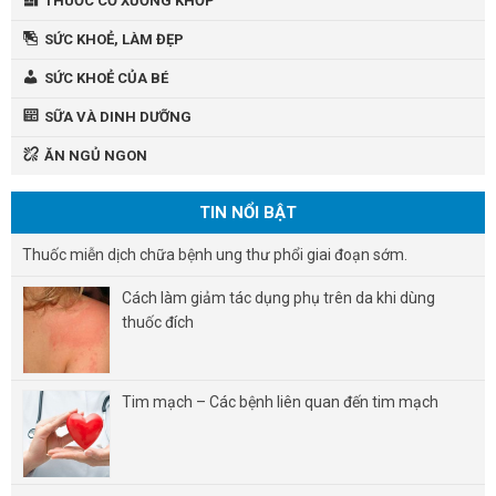
THUỐC CƠ XƯƠNG KHỚP
SỨC KHOẺ, LÀM ĐẸP
SỨC KHOẺ CỦA BÉ
SỮA VÀ DINH DƯỠNG
ĂN NGỦ NGON
TIN NỔI BẬT
Thuốc miễn dịch chữa bệnh ung thư phổi giai đoạn sớm.
Cách làm giảm tác dụng phụ trên da khi dùng
thuốc đích
Tim mạch – Các bệnh liên quan đến tim mạch