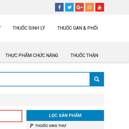
Ư
THUỐC SINH LÝ
THUỐC GAN & PHỔI
THỰC PHẨM CHỨC NĂNG
THUỐC THẬN
LỌC SẢN PHẨM
THUỐC UNG THƯ