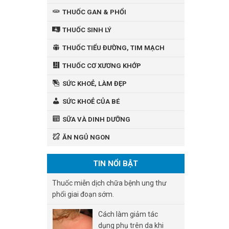
THUỐC GAN & PHỔI
THUỐC SINH LÝ
THUỐC TIỂU ĐƯỜNG, TIM MẠCH
THUỐC CƠ XƯƠNG KHỚP
SỨC KHOẺ, LÀM ĐẸP
SỨC KHOẺ CỦA BÉ
SỮA VÀ DINH DƯỠNG
ĂN NGỦ NGON
TIN NỔI BẬT
Thuốc miễn dịch chữa bệnh ung thư
phổi giai đoạn sớm.
Cách làm giảm tác
dụng phụ trên da khi