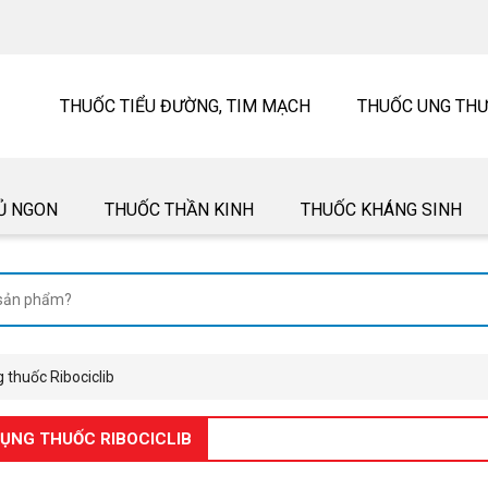
THUỐC TIỂU ĐƯỜNG, TIM MẠCH
THUỐC UNG TH
Ủ NGON
THUỐC THẦN KINH
THUỐC KHÁNG SINH
 thuốc Ribociclib
ỤNG THUỐC RIBOCICLIB