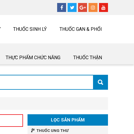
Ư
THUỐC SINH LÝ
THUỐC GAN & PHỔI
THỰC PHẨM CHỨC NĂNG
THUỐC THẬN
LỌC SẢN PHẨM
THUỐC UNG THƯ