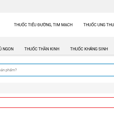
THUỐC TIỂU ĐƯỜNG, TIM MẠCH
THUỐC UNG TH
Ủ NGON
THUỐC THẦN KINH
THUỐC KHÁNG SINH