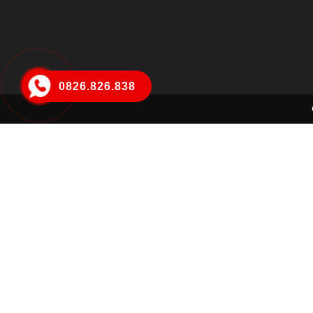
0826.826.838
Lê Thị Ngân Hà
Đã đặt hàng thành công
13 phút trước