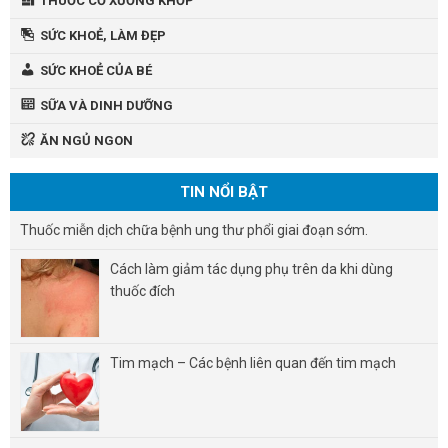
THUỐC CƠ XƯƠNG KHỚP
SỨC KHOẺ, LÀM ĐẸP
SỨC KHOẺ CỦA BÉ
SỮA VÀ DINH DƯỠNG
ĂN NGỦ NGON
TIN NỔI BẬT
Thuốc miễn dịch chữa bệnh ung thư phổi giai đoạn sớm.
Cách làm giảm tác dụng phụ trên da khi dùng
thuốc đích
Tim mạch – Các bệnh liên quan đến tim mạch