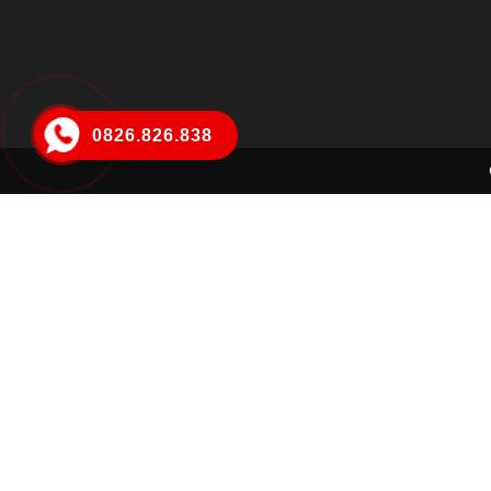
0826.826.838
Hà Thị Ngọc My
Đã đặt hàng thành công
1 tiếng trước