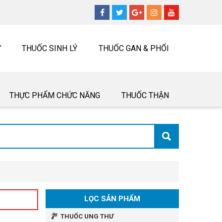
Ư
THUỐC SINH LÝ
THUỐC GAN & PHỔI
THỰC PHẨM CHỨC NĂNG
THUỐC THẬN
LỌC SẢN PHẨM
THUỐC UNG THƯ