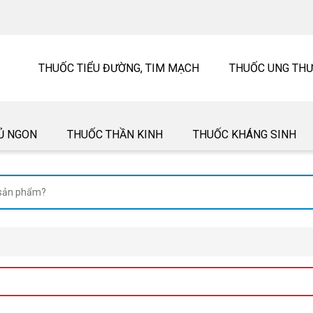
THUỐC TIỂU ĐƯỜNG, TIM MẠCH
THUỐC UNG TH
Ủ NGON
THUỐC THẦN KINH
THUỐC KHÁNG SINH