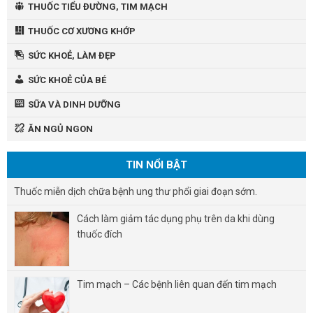
THUỐC TIỂU ĐƯỜNG, TIM MẠCH
THUỐC CƠ XƯƠNG KHỚP
SỨC KHOẺ, LÀM ĐẸP
SỨC KHOẺ CỦA BÉ
SỮA VÀ DINH DƯỠNG
ĂN NGỦ NGON
TIN NỔI BẬT
Thuốc miễn dịch chữa bệnh ung thư phổi giai đoạn sớm.
Cách làm giảm tác dụng phụ trên da khi dùng
thuốc đích
Tim mạch – Các bệnh liên quan đến tim mạch