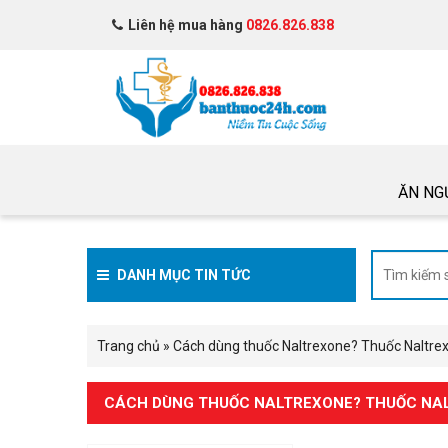
Liên hệ mua hàng
0826.826.838
ĂN NG
DANH MỤC TIN TỨC
Trang chủ
»
Cách dùng thuốc Naltrexone? Thuốc Naltrexon
CÁCH DÙNG THUỐC NALTREXONE? THUỐC NALT