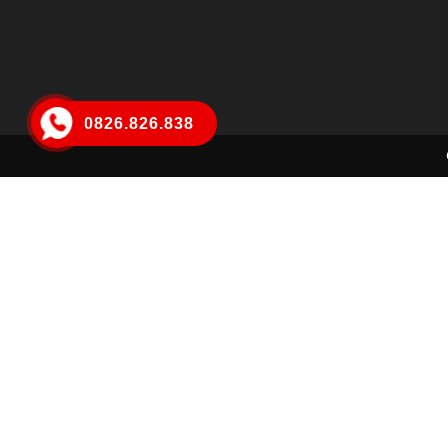
0826.826.838
lê thanh bình
Đã đặt hàng thành công
1 phút trước