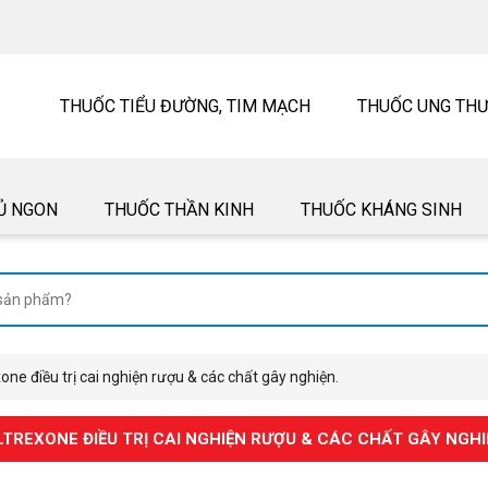
THUỐC TIỂU ĐƯỜNG, TIM MẠCH
THUỐC UNG TH
Ủ NGON
THUỐC THẦN KINH
THUỐC KHÁNG SINH
e điều trị cai nghiện rượu & các chất gây nghiện.
REXONE ĐIỀU TRỊ CAI NGHIỆN RƯỢU & CÁC CHẤT GÂY NGHI