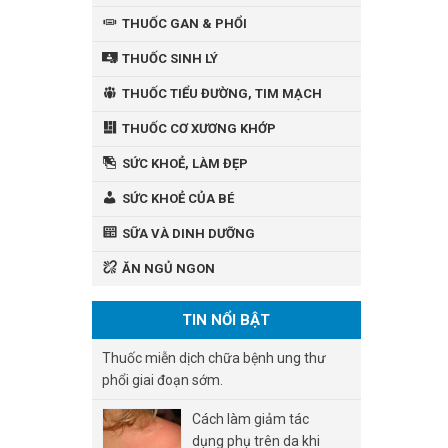
THUỐC GAN & PHỔI
THUỐC SINH LÝ
THUỐC TIỂU ĐƯỜNG, TIM MẠCH
THUỐC CƠ XƯƠNG KHỚP
SỨC KHOẺ, LÀM ĐẸP
SỨC KHOẺ CỦA BÉ
SỮA VÀ DINH DƯỠNG
ĂN NGỦ NGON
TIN NỔI BẬT
Thuốc miễn dịch chữa bệnh ung thư
phổi giai đoạn sớm.
Cách làm giảm tác
dụng phụ trên da khi