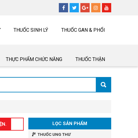
Ư
THUỐC SINH LÝ
THUỐC GAN & PHỔI
THỰC PHẨM CHỨC NĂNG
THUỐC THẬN
LỌC SẢN PHẨM
ỆN.
THUỐC UNG THƯ