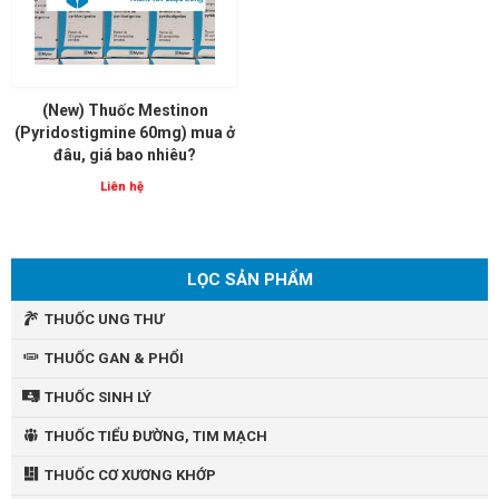
(New) Thuốc Mestinon
(Pyridostigmine 60mg) mua ở
đâu, giá bao nhiêu?
Liên hệ
LỌC SẢN PHẨM
THUỐC UNG THƯ
THUỐC GAN & PHỔI
THUỐC SINH LÝ
THUỐC TIỂU ĐƯỜNG, TIM MẠCH
THUỐC CƠ XƯƠNG KHỚP