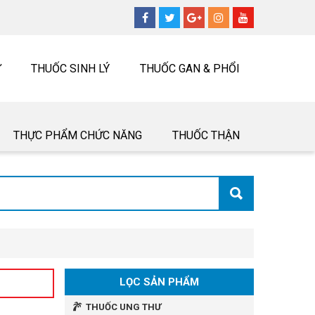
Ư
THUỐC SINH LÝ
THUỐC GAN & PHỔI
THỰC PHẨM CHỨC NĂNG
THUỐC THẬN
LỌC SẢN PHẨM
THUỐC UNG THƯ