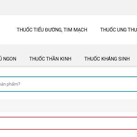
THUỐC TIỂU ĐƯỜNG, TIM MẠCH
THUỐC UNG TH
Ủ NGON
THUỐC THẦN KINH
THUỐC KHÁNG SINH