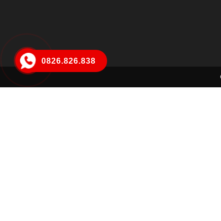
0826.826.838
Hà Thị Ngọc My
Đã đặt hàng thành công
1 tiếng trước