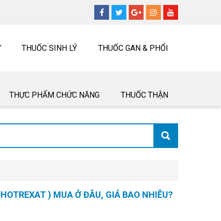
Ư
THUỐC SINH LÝ
THUỐC GAN & PHỔI
THỰC PHẨM CHỨC NĂNG
THUỐC THẬN
OTREXAT ) MUA Ở ĐÂU, GIÁ BAO NHIÊU?