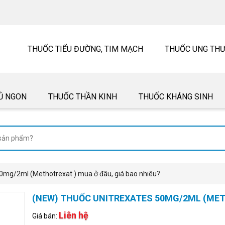
THUỐC TIỂU ĐƯỜNG, TIM MẠCH
THUỐC UNG TH
Ủ NGON
THUỐC THẦN KINH
THUỐC KHÁNG SINH
0mg/2ml (Methotrexat ) mua ở đâu, giá bao nhiêu?
(NEW) THUỐC UNITREXATES 50MG/2ML (METH
Liên hệ
Giá bán: