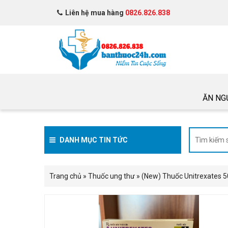
Liên hệ mua hàng
0826.826.838
ĂN NG
DANH MỤC TIN TỨC
Trang chủ
»
Thuốc ung thư
»
(New) Thuốc Unitrexates 5