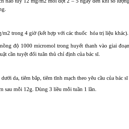
h não tủy 12 mg/m2 mỗi đợt 2 – 5 ngày đến khi số lượng t
ng.
/m2 trong 4 giờ (kết hợp với các thuốc hóa trị liệu khác).
ồng độ 1000 micromol trong huyết thanh vào giai đoạn c
uật cần tuyệt đối tuân thủ chỉ định của bác sĩ.
dưới da, tiêm bắp, tiêm tĩnh mạch theo yêu cầu của bác sĩ
 sau mỗi 12g. Dùng 3 liều mỗi tuần 1 lần.