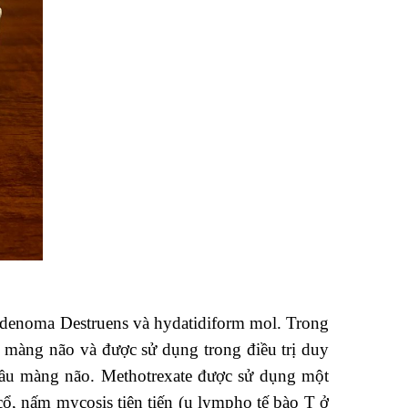
oadenoma Destruens và hydatidiform mol. Trong
u màng não và được sử dụng trong điều trị duy
h cầu màng não. Methotrexate được sử dụng một
cổ, nấm mycosis tiên tiến (u lympho tế bào T ở