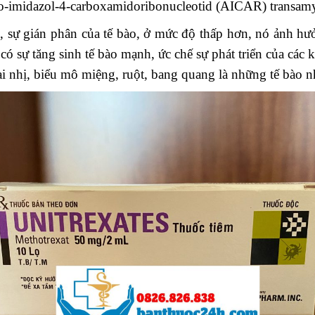
ino-imidazol-4-carboxamidoribonucleotid (AICAR) transamy
 sự gián phân của tế bào, ở mức độ thấp hơn, nó ảnh h
 có sự tăng sinh tế bào mạnh, ức chế sự phát triển của các 
ai nhị, biểu mô miệng, ruột, bang quang là những tế bào n