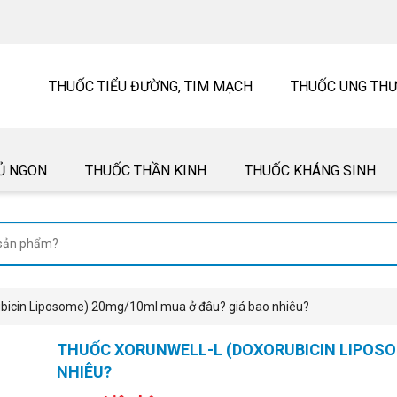
THUỐC TIỂU ĐƯỜNG, TIM MẠCH
THUỐC UNG TH
Ủ NGON
THUỐC THẦN KINH
THUỐC KHÁNG SINH
ubicin Liposome) 20mg/10ml mua ở đâu? giá bao nhiêu?
THUỐC XORUNWELL-L (DOXORUBICIN LIPOSO
NHIÊU?