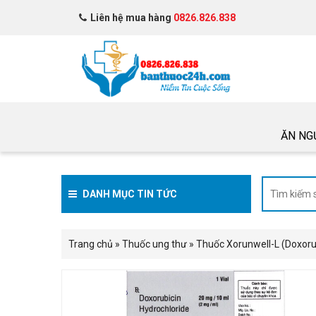
Liên hệ mua hàng
0826.826.838
ĂN NG
DANH MỤC TIN TỨC
Trang chủ
»
Thuốc ung thư
»
Thuốc Xorunwell-L (Doxor