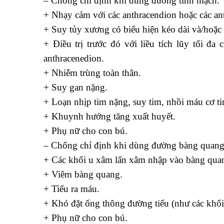
– Chống chỉ định khi dùng đường tĩnh mạch:
+ Nhạy cảm với các anthracendion hoặc các ant
+ Suy tủy xương có biểu hiện kéo dài và/hoặc 
+ Điều trị trước đó với liều tích lũy tối đa 
anthracenedion.
+ Nhiễm trùng toàn thân.
+ Suy gan nặng.
+ Loạn nhịp tim nặng, suy tim, nhồi máu cơ ti
+ Khuynh hướng tăng xuất huyết.
+ Phụ nữ cho con bú.
– Chống chỉ định khi dùng đường bàng quang
+ Các khối u xâm lấn xâm nhập vào bàng qua
+ Viêm bàng quang.
+ Tiểu ra máu.
+ Khó đặt ống thông đường tiểu (như các khối
+ Phụ nữ cho con bú.