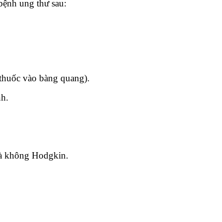
 bệnh ung thư sau:
thuốc vào bàng quang).
nh.
và không Hodgkin.