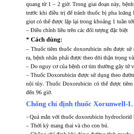
quang từ 1 – 2 giờ. Trong giai đoạn này, bệ
trước khi điều trị để tránh thuốc bị pha loã
giọt có thể được lặp lại trong khoảng 1 tuần t
– Điều chỉnh liều trên các đối tượng đặc biệt
* Cách dùng:
– Thuốc tiêm thuốc doxorubicin nên được sử d
ra, bệnh nhân phải được theo dõi thận trọng và
– Do nguy cơ của bệnh cơ tim thường gây tử vo
– Thuốc Doxorubicin được sử dụng theo đường
nội tủy. Thuốc Doxorubicin có thể được tiêm 
đến 96 giờ.
Chống chỉ định thuốc
Xorunwell-L
Quá mẫn với thuốc doxorubicin hydroclorid 
–
– Thời kỳ mang thai và cho con bú.